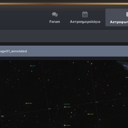
Forum
Αστροημερολόγιο
Αστροφωτ
mage01_annotated