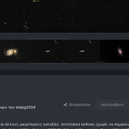
Μοιραστείτε
Ακολουθούν
ιών του eliasg2004
 και άλλους μικρότερους γαλαξίες. Annotated έκδοση (χωρίς να σημειώ