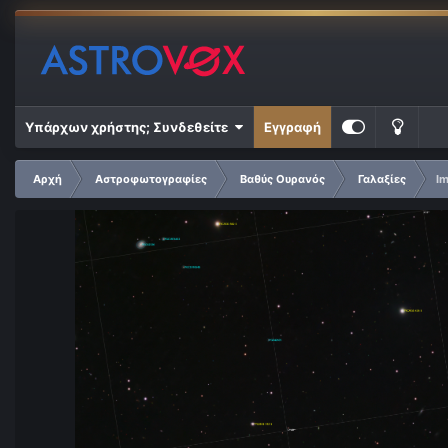
Υπάρχων χρήστης; Συνδεθείτε
Εγγραφή
Αρχή
Αστροφωτογραφίες
Βαθύς Ουρανός
Γαλαξίες
I