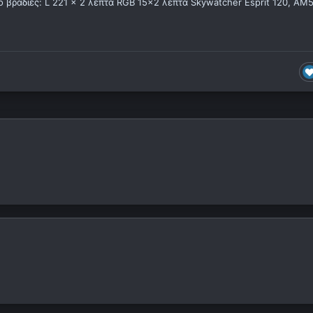
δύο βραδιές: L 221 x 2 λεπτά RGB 15x2 λεπτά Skywatcher Esprit 120, AM