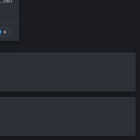
5, ZWO
6