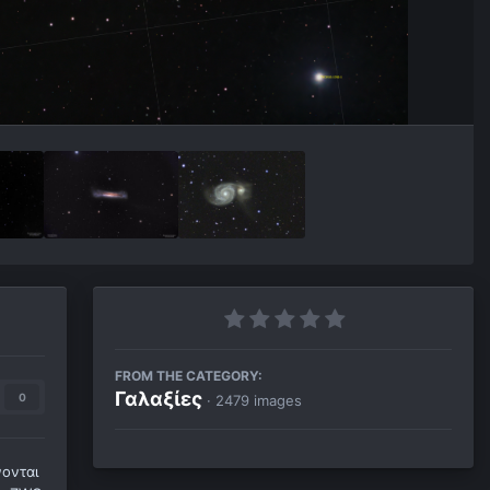
FROM THE CATEGORY:
Γαλαξίες
0
· 2479 images
νονται