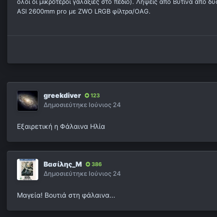
όλοι οι μικρότεροι γαλαξίες στο πεδίο). Λήψεις από Βυτίνα από 
ASI 2600mm pro με ZWO LRGB φίλτρα/OAG.
greekdiver
123
Δημοσιεύτηκε
Ιούνιος 24
Εξαιρετική η Φάλαινα Ηλία
Βασίλης_Μ
386
Δημοσιεύτηκε
Ιούνιος 24
Μαγεία! Βουτιά στη φάλαινα...