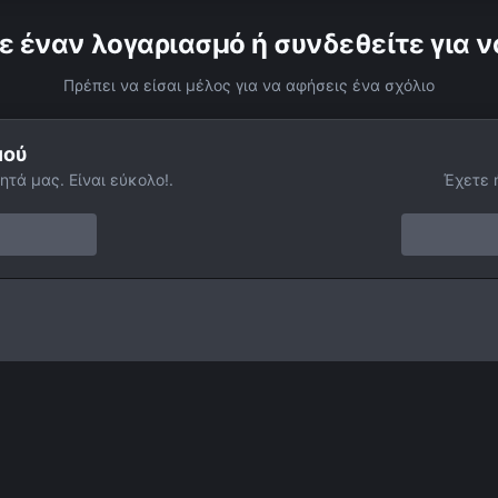
ε έναν λογαριασμό ή συνδεθείτε για ν
Πρέπει να είσαι μέλος για να αφήσεις ένα σχόλιο
μού
ητά μας. Είναι εύκολο!.
Έχετε 
mage01_annotated
Facebook
Twitter
Instagram