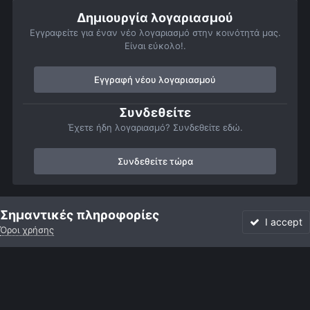
Δημιουργία λογαριασμού
Εγγραφείτε για έναν νέο λογαριασμό στην κοινότητά μας.
Είναι εύκολο!.
Εγγραφή νέου λογαριασμού
Συνδεθείτε
Έχετε ήδη λογαριασμό? Συνδεθείτε εδώ.
Συνδεθείτε τώρα
Αρχή
Αστροφωτογραφίες
Σελήνη
Σεληνη 3/11/2006
Σημαντικές πληροφορίες
I accept
Όροι χρήσης
Forum
Αδιάβαστο
Συνδεθείτε
Εγγραφή
More
Facebook
Twitter
Instagram
Γλώσσα
Εμφάνιση
Επικοινωνία
Cookies
Powered by Invision Community