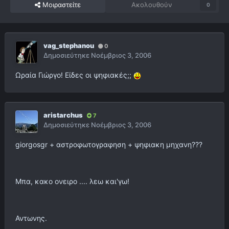
Μοιραστείτε
Ακολουθούν
0
vag_stephanou
0
Δημοσιεύτηκε
Νοέμβριος 3, 2006
Ωραία Γιώργο! Είδες οι ψηφιακές;;
aristarchus
7
Δημοσιεύτηκε
Νοέμβριος 3, 2006
giorgosgr + αστροφωτογραφηση + ψηφιακη μηχανη???
Μπα, κακο ονειρο .... λεω και'γω!
Αντωνης.