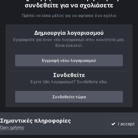
συνδεθείτε για να σχολιάσετε
Πρέπει να είσαι μέλος για να αφήσεις ένα σχόλιο
Δημιουργία λογαριασμού
Εγγραφείτε για έναν νέο λογαριασμό στην κοινότητά μας.
Είναι εύκολο!.
Εγγραφή νέου λογαριασμού
Συνδεθείτε
Έχετε ήδη λογαριασμό? Συνδεθείτε εδώ.
Συνδεθείτε τώρα
Αρχή
Αστροφωτογραφίες
Βαθύς Ουρανός
Γαλαξίες
Blac
Σημαντικές πληροφορίες
I accept
Όροι χρήσης
Forum
Αδιάβαστο
Συνδεθείτε
Εγγραφή
More