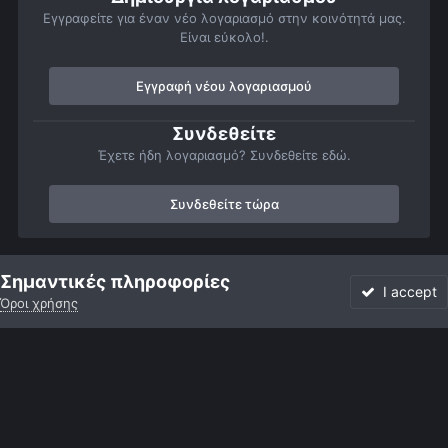
Εγγραφείτε για έναν νέο λογαριασμό στην κοινότητά μας.
Είναι εύκολο!.
Εγγραφή νέου λογαριασμού
Συνδεθείτε
Έχετε ήδη λογαριασμό? Συνδεθείτε εδώ.
Συνδεθείτε τώρα
Αρχή
Αστροφωτογραφίες
Πλανήτες
Δίας
Διας - 2 Ιουνιο
Σημαντικές πληροφορίες
I accept
Όροι χρήσης
Forum
Αδιάβαστο
Συνδεθείτε
Εγγραφή
More
Facebook
Twitter
Instagram
Γλώσσα
Εμφάνιση
Επικοινωνία
Cookies
Powered by Invision Community