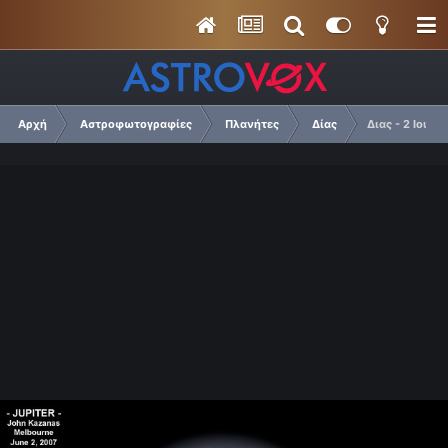
Αρχή
Αστροφωτογραφίες
Πλανήτες
Δίας
Διας - 2 Ιουνιο