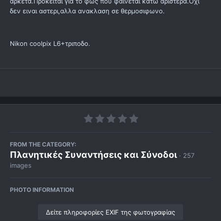
αρκετα.Προκειται για το φως που φαινεται κατω αριστερα.Οχι
δεν ειναι αστερι,αλλα ανακλαση σε θερμοσιφωνο.
Nikon coolpix L6+τριποδο.
FROM THE CATEGORY:
Πλανητικές Συναντήσεις και Σύνοδοι
· 257
images
PHOTO INFORMATION
Δείτε πληροφορίες EXIF της φωτογραφίας