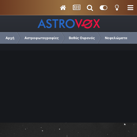
Αρχή
Αστροφωτογραφίες
Βαθύς Ουρανός
Νεφελώματα