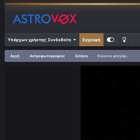
Υπάρχων χρήστης; Συνδεθείτε
Εγγραφή
Αρχή
Αστροφωτογραφίες
Σελήνη
Κόκκινο φεγγάρι.