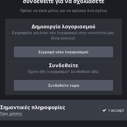
συνδεθείτε για να σχολιάσετε
Πρέπει να είσαι μέλος για να αφήσεις ένα σχόλιο
Δημιουργία λογαριασμού
Εγγραφείτε για έναν νέο λογαριασμό στην κοινότητά μας.
Είναι εύκολο!.
Εγγραφή νέου λογαριασμού
Συνδεθείτε
Έχετε ήδη λογαριασμό? Συνδεθείτε εδώ.
Συνδεθείτε τώρα
Αρχή
Αστροφωτογραφίες
Σελήνη
Σελήνη wide field
Ανα
Σημαντικές πληροφορίες
I accept
Όροι χρήσης
Forum
Αδιάβαστο
Συνδεθείτε
Εγγραφή
More