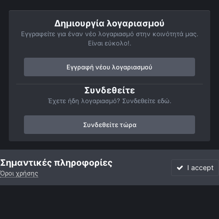
Δημιουργία λογαριασμού
Εγγραφείτε για έναν νέο λογαριασμό στην κοινότητά μας.
Είναι εύκολο!.
Εγγραφή νέου λογαριασμού
Συνδεθείτε
Έχετε ήδη λογαριασμό? Συνδεθείτε εδώ.
Συνδεθείτε τώρα
Αρχή
Αστροφωτογραφίες
Πλανήτες
Πλανητικές Συναντήσεις
Σημαντικές πληροφορίες
I accept
Όροι χρήσης
Forum
Αδιάβαστο
Συνδεθείτε
Εγγραφή
More
Facebook
Twitter
Instagram
Γλώσσα
Εμφάνιση
Επικοινωνία
Cookies