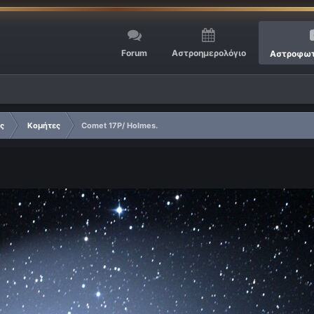
Forum
Αστροημερολόγιο
Αστροφωτ
ίς
Κομήτες
Comet 17P/ Holmes.