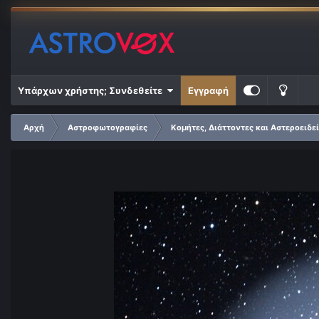
Υπάρχων χρήστης; Συνδεθείτε
Εγγραφή
Αρχή
Αστροφωτογραφίες
Κομήτες, Διάττοντες και Αστεροειδε