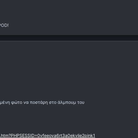
POD!
ιμένη φώτο να ποστάρη στο άλμπουμ του
5.htm?PHPSESSID=0vfeeova6rt3a0ekvlie2pink1