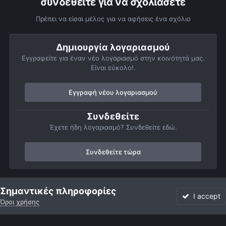
συνδεθείτε για να σχολιάσετε
Πρέπει να είσαι μέλος για να αφήσεις ένα σχόλιο
Δημιουργία λογαριασμού
Εγγραφείτε για έναν νέο λογαριασμό στην κοινότητά μας.
Είναι εύκολο!.
Εγγραφή νέου λογαριασμού
Συνδεθείτε
Έχετε ήδη λογαριασμό? Συνδεθείτε εδώ.
Συνδεθείτε τώρα
Αρχή
Αστροφωτογραφίες
Σελήνη
Σελήνη wide field
Μια
Σημαντικές πληροφορίες
I accept
Όροι χρήσης
Forum
Αδιάβαστο
Συνδεθείτε
Εγγραφή
More