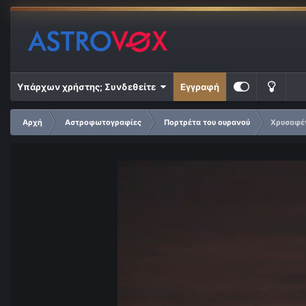
Υπάρχων χρήστης; Συνδεθείτε
Εγγραφή
Αρχή
Αστροφωτογραφίες
Πορτρέτα του ουρανού
Χρυσαφέν