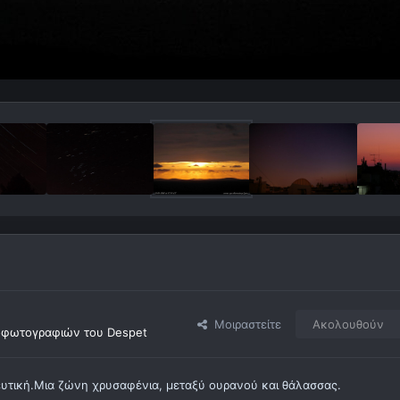
Μοιραστείτε
Ακολουθούν
οφωτογραφιών του Despet
γευτική.Μια ζώνη χρυσαφένια, μεταξύ ουρανού και θάλασσας.