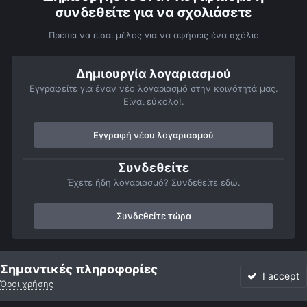
συνδεθείτε για να σχολιάσετε
Πρέπει να είσαι μέλος για να αφήσεις ένα σχόλιο
Δημιουργία λογαριασμού
Εγγραφείτε για έναν νέο λογαριασμό στην κοινότητά μας.
Είναι εύκολο!.
Εγγραφή νέου λογαριασμού
Συνδεθείτε
Έχετε ήδη λογαριασμό? Συνδεθείτε εδώ.
Συνδεθείτε τώρα
Αρχή
Αστροφωτογραφίες
Βαθύς Ουρανός
Νεφελώματα
Σημαντικές πληροφορίες
I accept
Όροι χρήσης
Forum
Αδιάβαστο
Συνδεθείτε
Εγγραφή
More