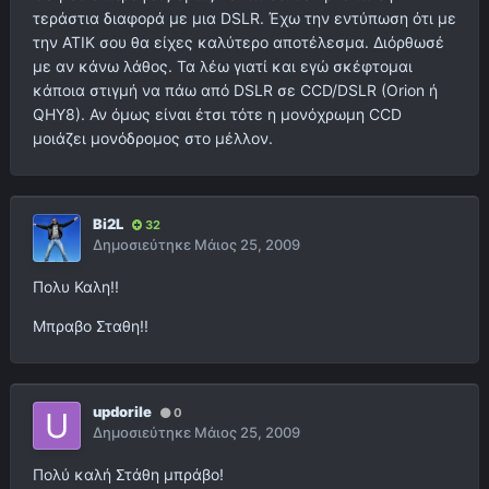
τεράστια διαφορά με μια DSLR. Έχω την εντύπωση ότι με
την ΑΤΙΚ σου θα είχες καλύτερο αποτέλεσμα. Διόρθωσέ
με αν κάνω λάθος. Τα λέω γιατί και εγώ σκέφτομαι
κάποια στιγμή να πάω από DSLR σε CCD/DSLR (Orion ή
QHY8). Αν όμως είναι έτσι τότε η μονόχρωμη CCD
μοιάζει μονόδρομος στο μέλλον.
Bi2L
32
Δημοσιεύτηκε
Μάιος 25, 2009
Πολυ Καλη!!
Μπραβο Σταθη!!
updorile
0
Δημοσιεύτηκε
Μάιος 25, 2009
Πολύ καλή Στάθη μπράβο!