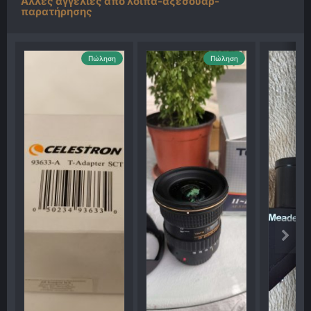
Άλλες αγγελίες από λοιπά-αξεσουάρ-
παρατήρησης
Πώληση
Πώληση