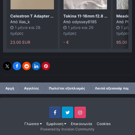
Celestron T Adapter SCT
Tokina 11-16mm f2.8 pro dxII
Από
ilias_k
Από
odyssey6195
Από
PORF
1 μήνα και 28
1 μήνα και 26
1 μήνα 
ημέρες
ημέρες
ημέρες
23.00 EUR
- €
95.00 EU
Αρχή
Αγγελίες
Πωλείται εξοπλισμός
Λοιπά αξεσουάρ παρατ
Facebook
Twitter
Instagram
Γλώσσα
Εμφάνιση
Επικοινωνία
Cookies
Powered by Invision Community