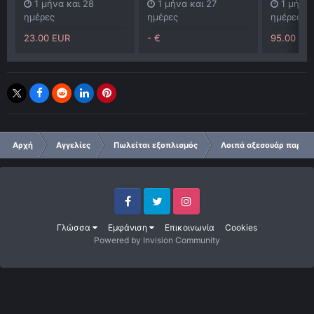
1 μήνα και 28
1 μήνα και 27
1 μήνα 
ημέρες
ημέρες
ημέρες
23.00 EUR
- €
95.00 EU
Αρχή
Αγγελίες
Πωλείται εξοπλισμός
Λοιπά αξεσουάρ παρατ
Facebook
Twitter
Instagram
Γλώσσα
Εμφάνιση
Επικοινωνία
Cookies
Powered by Invision Community