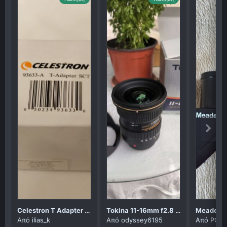
Celestron T Adapter SCT
Tokina 11-16mm f2.8 pro dxII
Από
ilias_k
Από
odyssey6195
Από
PORF