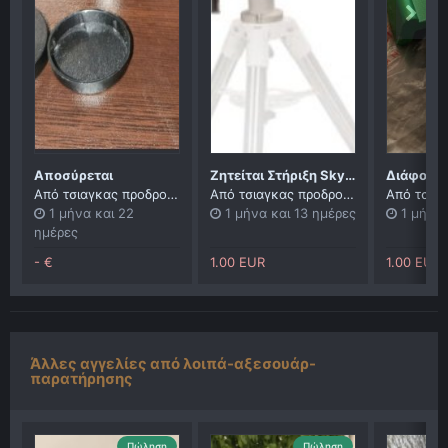
Αποσύρεται
Ζητείται Στήριξη Skytee ii ή Twin master
Διάφορα
Από
τσιαγκας προδρομος
Από
τσιαγκας προδρομος
Από
τσιαγ
1 μήνα και 22
1 μήνα και 13 ημέρες
1 μήνα 
ημέρες
- €
1.00 EUR
1.00 EUR
Άλλες αγγελίες από λοιπά-αξεσουάρ-
παρατήρησης
Πώληση
Πώληση