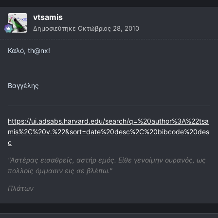
vtsamis
Δημοσιεύτηκε
Οκτώβριος 28, 2010
Καλό, th@nx!
Βαγγέλης
https://ui.adsabs.harvard.edu/search/q=%20author%3A%22tsa
mis%2C%20v.%22&sort=date%20desc%2C%20bibcode%20des
c
"Αστέρας εισαθρείς, αστήρ εμός. Είθε γενοίμην ουρανός, ως
πολλοίς όμμασιν εις σε βλέπω."
Πλάτων