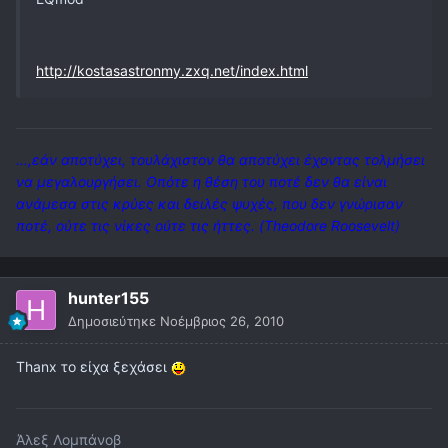
http://kostasastronmy.zxq.net/index.html
...,εάν αποτύχει, τουλάχιστον θα αποτύχει έχοντας τολμήσει
να μεγαλουργήσει. Οπότε η θέση του ποτέ δεν θα είναι
ανάμεσα στις κρύες και δειλές ψυχές, που δεν γνώρισαν
ποτέ, ούτε τις νίκες ούτε τις ήττες. (Theodore Roosevelt)
hunter155
Δημοσιεύτηκε
Νοέμβριος 26, 2010
Τhanx το είχα ξεχάσει
Άλεξ Λομπάνοβ