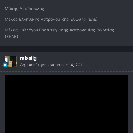
Μάκης Λυκόπουλος
Μέλος Ελληνικής Αστρονομικής Ένωσης (ΕΑΕ)
Μέλος Συλλόγου Ερασιτεχνικής Αστρονομίας Βοιωτίας
(ΣΕΑΒ)
mixailg
Δημοσιεύτηκε
Ιανουάριος 14, 2011