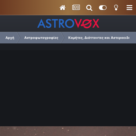
Αρχή
Αστροφωτογραφίες
Κομήτες, Διάττοντες και Αστεροειδείς