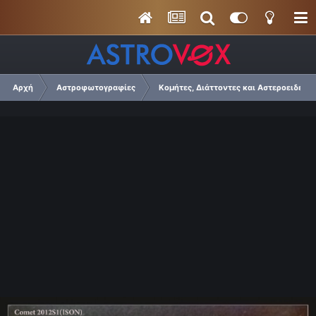
Αρχή
Αστροφωτογραφίες
Κομήτες, Διάττοντες και Αστεροειδείς