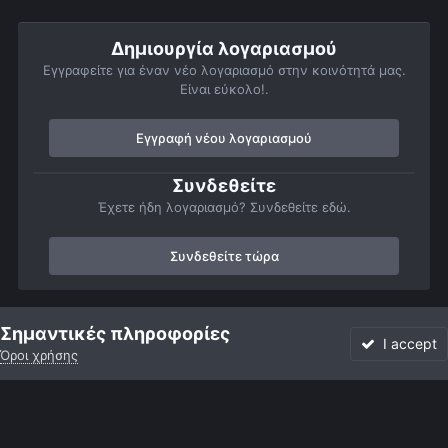
Δημιουργία λογαριασμού
Εγγραφείτε για έναν νέο λογαριασμό στην κοινότητά μας.
Είναι εύκολο!.
Εγγραφή νέου λογαριασμού
Συνδεθείτε
Έχετε ήδη λογαριασμό? Συνδεθείτε εδώ.
Συνδεθείτε τώρα
Αρχή
Αστροφωτογραφίες
Πλανήτες
Δίας
Δίας 28/11/20
Σημαντικές πληροφορίες
I accept
Όροι χρήσης
Forum
Αδιάβαστο
Συνδεθείτε
Εγγραφή
More
Facebook
Twitter
Instagram
Γλώσσα
Εμφάνιση
Επικοινωνία
Cookies