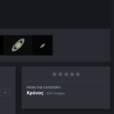
FROM THE CATEGORY:
Κρόνος
0
· 605 images