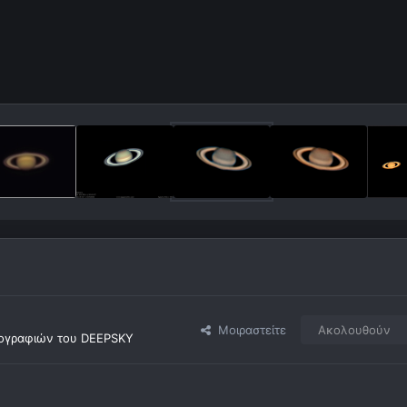
Μοιραστείτε
Ακολουθούν
ογραφιών του DEEPSKY