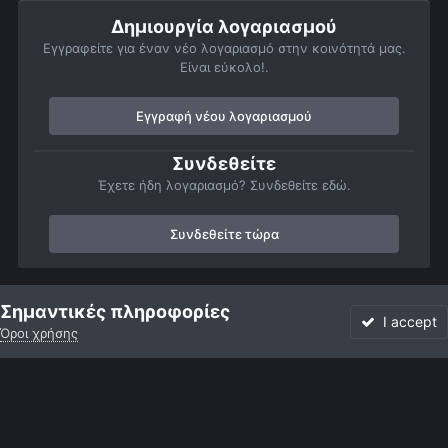
Δημιουργία λογαριασμού
Εγγραφείτε για έναν νέο λογαριασμό στην κοινότητά μας.
Είναι εύκολο!.
Εγγραφή νέου λογαριασμού
Συνδεθείτε
Έχετε ήδη λογαριασμό? Συνδεθείτε εδώ.
Συνδεθείτε τώρα
Αρχή
Αστροφωτογραφίες
Πλανήτες
Κρόνος
ΚΡΟΝΟΣ 2-
Σημαντικές πληροφορίες
I accept
Όροι χρήσης
Forum
Αδιάβαστο
Συνδεθείτε
Εγγραφή
More
Facebook
Twitter
Instagram
Γλώσσα
Εμφάνιση
Επικοινωνία
Cookies
Powered by Invision Community