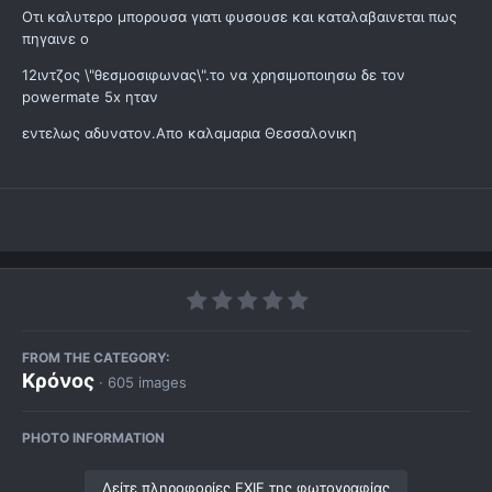
Οτι καλυτερο μπορουσα γιατι φυσουσε και καταλαβαινεται πως
πηγαινε ο
12ιντζος \"θεσμοσιφωνας\".το να χρησιμοποιησω δε τον
powermate 5x ηταν
εντελως αδυνατον.Απο καλαμαρια Θεσσαλονικη
FROM THE CATEGORY:
Κρόνος
· 605 images
PHOTO INFORMATION
Δείτε πληροφορίες EXIF της φωτογραφίας