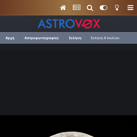
Αρχή
Αστροφωτογραφίες
Σελήνη
Σελήνη 6 Ιουλίου