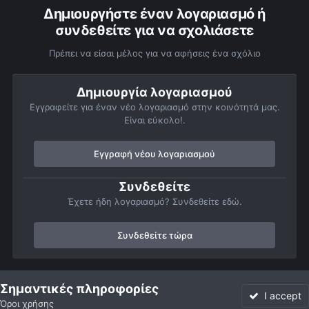
Δημιουργήστε έναν λογαριασμό ή
συνδεθείτε για να σχολιάσετε
Πρέπει να είσαι μέλος για να αφήσεις ένα σχόλιο
Δημιουργία λογαριασμού
Εγγραφείτε για έναν νέο λογαριασμό στην κοινότητά μας.
Είναι εύκολο!.
Εγγραφή νέου λογαριασμού
Συνδεθείτε
Έχετε ήδη λογαριασμό? Συνδεθείτε εδώ.
Συνδεθείτε τώρα
Αρχή
Αστροφωτογραφίες
Σελήνη
Σελήνη 6 Ιουλίου
Σημαντικές πληροφορίες
I accept
Όροι χρήσης
Forum
Αδιάβαστο
Συνδεθείτε
Εγγραφή
More