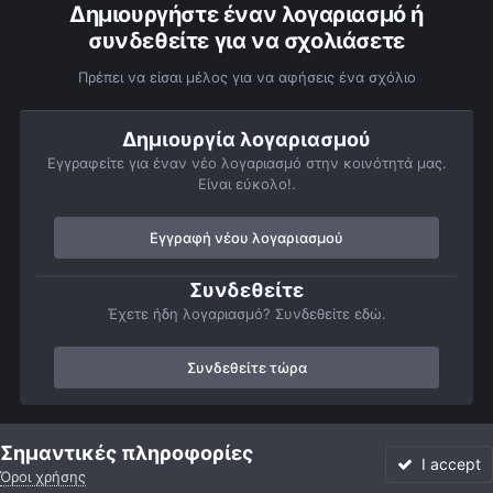
Δημιουργήστε έναν λογαριασμό ή
συνδεθείτε για να σχολιάσετε
Πρέπει να είσαι μέλος για να αφήσεις ένα σχόλιο
Δημιουργία λογαριασμού
Εγγραφείτε για έναν νέο λογαριασμό στην κοινότητά μας.
Είναι εύκολο!.
Εγγραφή νέου λογαριασμού
Συνδεθείτε
Έχετε ήδη λογαριασμό? Συνδεθείτε εδώ.
Συνδεθείτε τώρα
Αρχή
Αστροφωτογραφίες
Κομήτες, Διάττοντες και Αστεροειδείς
Σημαντικές πληροφορίες
I accept
Όροι χρήσης
Forum
Αδιάβαστο
Συνδεθείτε
Εγγραφή
More