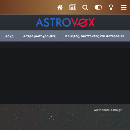
Αρχή
Αστροφωτογραφίες
Κομήτες, Διάττοντες και Αστεροειδείς