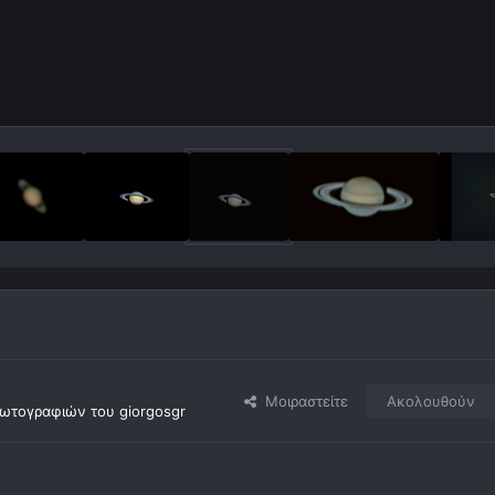
Μοιραστείτε
Ακολουθούν
ωτογραφιών του giorgosgr