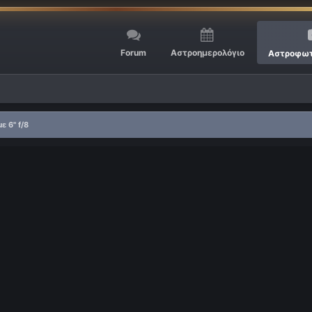
Forum
Αστροημερολόγιο
Αστροφωτ
ε 6" f/8