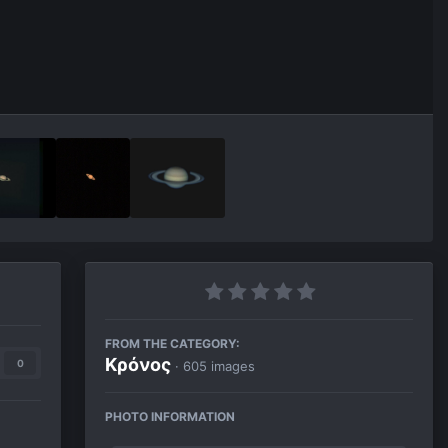
FROM THE CATEGORY:
Κρόνος
0
· 605 images
PHOTO INFORMATION