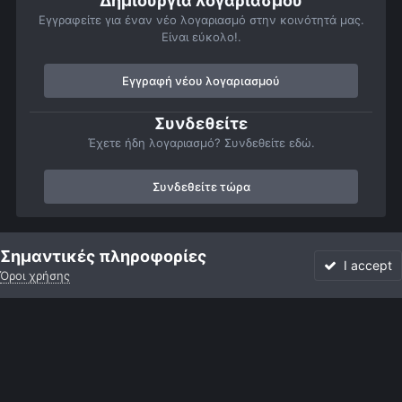
Δημιουργία λογαριασμού
Εγγραφείτε για έναν νέο λογαριασμό στην κοινότητά μας.
Είναι εύκολο!.
Εγγραφή νέου λογαριασμού
Συνδεθείτε
Έχετε ήδη λογαριασμό? Συνδεθείτε εδώ.
Συνδεθείτε τώρα
Αρχή
Αστροφωτογραφίες
Σελήνη
Η πρώτη μου φωτογραφία.
Σημαντικές πληροφορίες
I accept
Όροι χρήσης
Forum
Αδιάβαστο
Συνδεθείτε
Εγγραφή
More
Facebook
Twitter
Instagram
Γλώσσα
Εμφάνιση
Επικοινωνία
Cookies
Powered by Invision Community