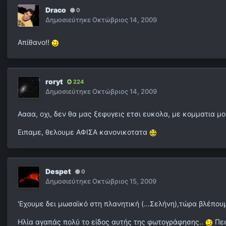
Draco
0
Δημοσιεύτηκε
Οκτώβριος 14, 2009
Απίθανο!!
roryt
224
Δημοσιεύτηκε
Οκτώβριος 14, 2009
Αααα, οχι, δεν θα μας ξεφυγεις ετσι ευκολα, με κομματια μο
Ειπαμε, θελουμε ΑΦΙΣΑ κανονικοτατα
Despet
0
Δημοσιεύτηκε
Οκτώβριος 15, 2009
'Εχουμε δει μωσαϊκό στη πλανητική (...Σελήνη),τώρα βλέπου
Hλία αγαπάς πολύ το είδος αυτής της φωτογράφησης..
Πες