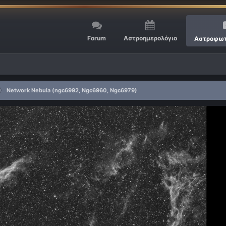
Forum
Αστροημερολόγιο
Αστροφωτ
Network Nebula (ngc6992, Ngc6960, Ngc6979)