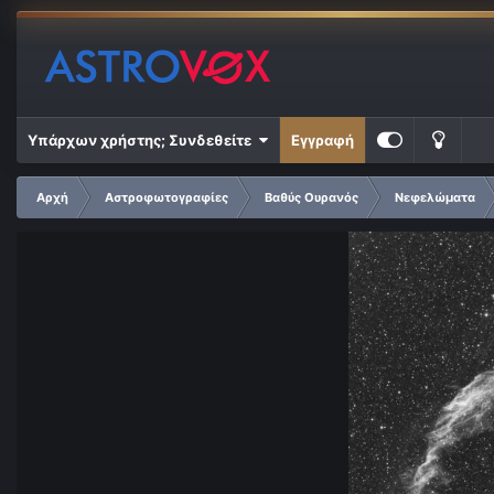
Υπάρχων χρήστης; Συνδεθείτε
Εγγραφή
Αρχή
Αστροφωτογραφίες
Βαθύς Ουρανός
Νεφελώματα