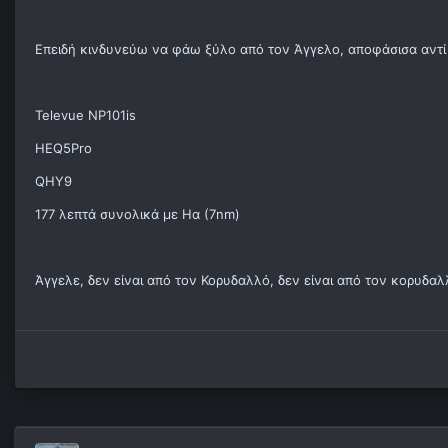
Επειδή κινδυνεύω να φάω ξύλο από τον Άγγελο, αποφάσισα αντί 
Televue NP101is
HEQ5Pro
QHY9
177 λεπτά συνολικά με Ηα (7nm)
Άγγελε, δεν είναι από τον Κορυδαλλό, δεν είναι από τον κορυδαλλό