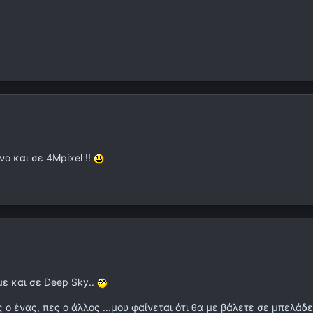
νο και σε 4Mpixel !!
με και σε Deep Sky..
 ο ένας, πες ο άλλος ...μου φαίνεται ότι θα με βάλετε σε μπελάδ