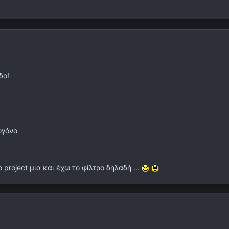
δο!
ογόνο
project μια και έχω το φίλτρο δηλαδή ...