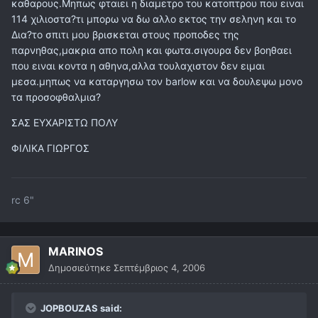
καθαρους.Μηπως φταιει η διαμετρο του κατοπτρου που ειναι
114 χιλιοστα?τι μπορω να δω αλλο εκτος την σεληνη και το
Δια?το σπιτι μου βρισκεται στους προποδες της
παρνηθας,μακρια απο πολη και φωτα.σιγουρα δεν βοηθαει
που ειναι κοντα η αθηνα,αλλα τουλαχιστον δεν ειμαι
μεσα.μηπως να καταργησω τον barlow και να δουλεψω μονο
τα προσοφθαλμια?
ΣΑΣ ΕΥΧΑΡΙΣΤΩ ΠΟΛΥ
ΦΙΛΙΚΑ ΓΙΩΡΓΟΣ
rc 6"
MARINOS
Δημοσιεύτηκε
Σεπτέμβριος 4, 2006
JOPBOUZAS said: