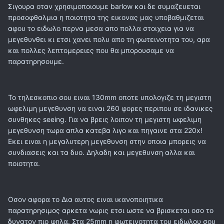
Σιγουρα οταν χρησιμοποιουμε barlow και δε συμαζευεται
προσοφθαλμια η ποιοτητα της εικονας μας υποβαθμιζεται
αφου το ειδωλο περνα μεσα απο πολλα στοιχεια για να
μεγεθυνθει κι ετσι χανει πολυ απο τη φωτεινοτητα του, αρα
και πολλες λεπτομερειες που θα μπορουσαμε να
παρατηρησουμε.
Το τηλεσκοπιο σου ειναι 130mm οποτε υπολογιζε τη μεγιστη
ωφελιμη μεγεθυνση να ειναι 260 φορες περιπου σε ιδανικες
συνθηκες seeing. Για να βρεις λοιπον τη μεγιστη ωφελιμη
μεγεθυνση τωρα απλα κατεβα λιγο και πηγαινε στα 220x!
Εκει ειναι η μεγαλυτερη μεγεθυνση στην οποια μπορεις να
συνδιασεις και τα δυο. Δηλαδη και μεγεθυνση αλλα και
ποιοτητα.
Οσον αφορα το Δια αυτος ειναι ικανοποιητικα
παρατηρησιμος αρκετα νωρις ετσι ωστε να βρισκεται οσο το
δυνατον πιο ψηλα. Στα 25mm η φωτεινοτητα του ειδωλου σου