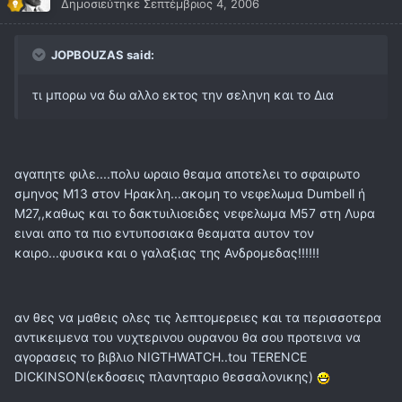
Δημοσιεύτηκε
Σεπτέμβριος 4, 2006
JOPBOUZAS said:
τι μπορω να δω αλλο εκτος την σεληνη και το Δια
αγαπητε φιλε....πολυ ωραιο θεαμα αποτελει το σφαιρωτο
σμηνος Μ13 στον Ηρακλη...ακομη το νεφελωμα Dumbell ή
Μ27,,καθως και το δακτυιλιοειδες νεφελωμα Μ57 στη Λυρα
ειναι απο τα πιο εντυποσιακα θεαματα αυτον τον
καιρο...φυσικα και ο γαλαξιας της Ανδρομεδας!!!!!!
αν θες να μαθεις ολες τις λεπτομερειες και τα περισσοτερα
αντικειμενα του νυχτερινου ουρανου θα σου προτεινα να
αγορασεις το βιβλιο NIGTHWATCH..tou TERENCE
DICKINSON(εκδοσεις πλανηταριο θεσσαλονικης)