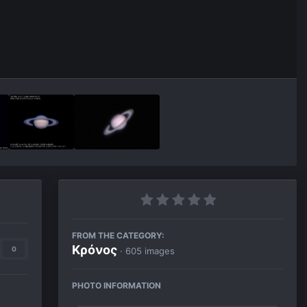
FROM THE CATEGORY:
Κρόνος
0
· 605 images
PHOTO INFORMATION