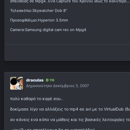
απευθείας σε Mpg4..Ένα Capture του Κρόνου ίσως το καλύτερο...
Τηλεσκόπιο:Skywatcher Dob 8"
Προσοφθάλμιο:Hyperion 3.5mm
Camera:Samsung digital cam rec on Mpg4
draculas
116
Δημοσιεύτηκε
Δεκέμβριος 3, 2007
πολύ καθαρό το καρέ σου..
δοκίμασε λίγο να αλλάξεις το mp4 σε avi με το VirtualDub (
αν κάνεις ενα κόπο να μάθεις και τις βασικές λειτουργίες του
..νομίζω το αποτέλεσμα θα σε καταπλήξει!