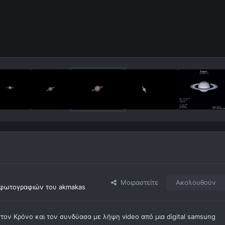
Μοιραστείτε
Ακολουθούν
φωτογραφιών του akmakas
στον Κρόνο και τον συνδύασα με λήψη video από μια digital samsung