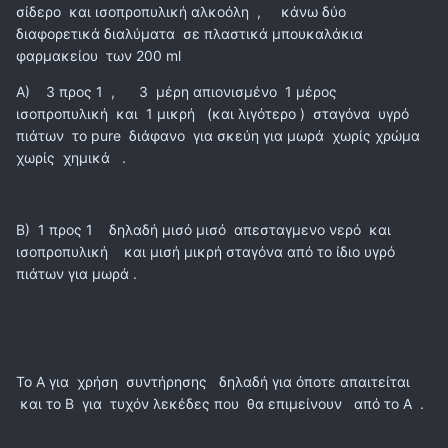
σίδερο και ισοπροπυλική αλκοόλη , κάνω δύο
διαφορετικά διαλύματα σε πλαστικά μπουκαλάκια
φαρμακείου των 200 ml
Α) 3 προς 1 , 3 μέρη απιονισμένο 1 μέρος
ισοπροπυλική και 1 μικρή (και λιγότερο ) σταγόνα υγρό
πιάτων το pure διάφανο για σκεύη για μωρά χωρίς χρώμα
χωρίς χημικά .
Β) 1 προς 1 δηλαδή μισό μισό απεσταγμενο νερό και
ισοπροπυλική και μισή μικρή σταγόνα από το ίδιο υγρό
πιάτων για μωρά .
Το Α για χρήση συντήρησης δηλαδή για όποτε απαιτείται
και το Β για τυχόν λεκέδες που θα επιμείνουν από το Α .