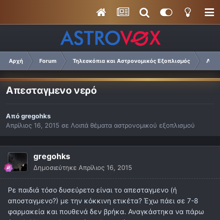
Αρχή
Forum
Τηλεσκόπια και Αστρονομικός Εξοπλισμός
Λοιπ
Απεσταγμενο νερό
Από
gregohks
Απρίλιος 16, 2015
σε
Λοιπά θέματα αστρονομικού εξοπλισμού
gregohks
Δημοσιεύτηκε
Απρίλιος 16, 2015
Ρε παιδιά τόσο δυσεύρετο είναι το απεσταγμενο (ή
αποσταγμενο?) με την κόκκινη ετικέτα? Έχω πάει σε 7-8
φαρμακεία και πουθενά δεν βρήκα. Αναγκάστηκα να πάρω