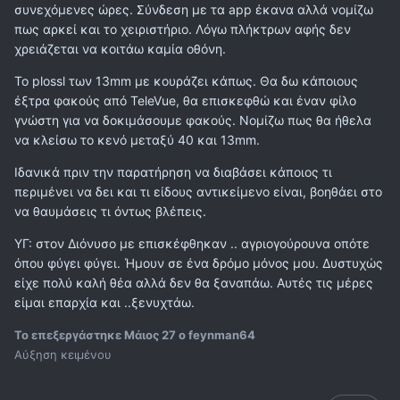
συνεχόμενες ώρες. Σύνδεση με τα app έκανα αλλά νομίζω
πως αρκεί και το χειριστήριο. Λόγω πλήκτρων αφής δεν
χρειάζεται να κοιτάω καμία οθόνη.
Το plossl των 13mm με κουράζει κάπως. Θα δω κάποιους
έξτρα φακούς από TeleVue, θα επισκεφθώ και έναν φίλο
γνώστη για να δοκιμάσουμε φακούς. Νομίζω πως θα ήθελα
να κλείσω το κενό μεταξύ 40 και 13mm.
Ιδανικά πριν την παρατήρηση να διαβάσει κάποιος τι
περιμένει να δει και τι είδους αντικείμενο είναι, βοηθάει στο
να θαυμάσεις τι όντως βλέπεις.
ΥΓ: στον Διόνυσο με επισκέφθηκαν .. αγριογούρουνα οπότε
όπου φύγει φύγει. Ήμουν σε ένα δρόμο μόνος μου. Δυστυχώς
είχε πολύ καλή θέα αλλά δεν θα ξαναπάω. Αυτές τις μέρες
είμαι επαρχία και ..ξενυχτάω.
Το επεξεργάστηκε
Μάιος 27
ο feynman64
Αύξηση κειμένου