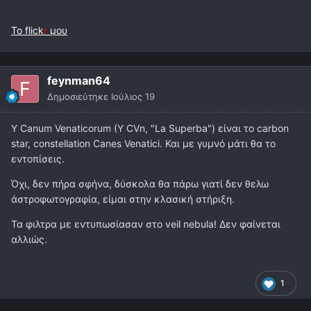
Το flick
r
μου
feynman64
Δημοσιεύτηκε
Ιούλιος 19
Y Canum Venaticorum (Y CVn, "La Superba") είναι το carbon
star, constellation Canes Venatici. Και με γυμνό μάτι θα το
εντοπίσεις.
Όχι, δεν πήρα σφήνα, δύσκολα θα πάρω γιατί δεν θελω
άστροφωτογραφία, είμαι στην κλασική στήριξη.
Τα φιλτρα με εντυπωσίασαν στο veil nebula! Δεν φαίνεται
αλλιώς.
1