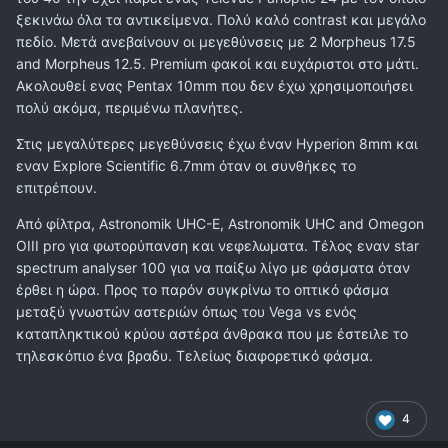
ξεκινάω όλα τα αντικείμενα. Πολύ καλό contrast και μεγάλο
πεδίο. Μετά ανεβαίνουν οι μεγεθύνσεις με 2 Morpheus 17.5
and Morpheus 12.5. Premium φακοί και ευχάριστοι στο μάτι.
Ακολουθεί ενας Pentax 10mm που δεν έχω χρησιμοποιήσει
πολύ ακόμα, περιμένω πλανήτες.
Στις μεγαλύτερες μεγεθύνσεις έχω έναν Hyperion 8mm και
εναν Explore Scientific 6.7mm όταν οι συνθήκες το
επιτρέπουν.
Από φίλτρα, Astronomik UHC-E, Astronomik UHC and Omegon
OIII pro για φωτορύπανση και νεφελωματα. Τέλος εναν star
spectrum analyser 100 για να παίξω λίγο με φάσματα όταν
έρθει η ώρα. Προς το παρόν συγκρίνω το οπτικό φάσμα
μεταξύ γνωστών αστεριών όπως του Vega vs ενός
καταπληκτικού κρύου αστέρα άνθρακα που με έστειλε το
τηλεσκόπιο ένα βραδυ. Τελείως διαφορετικό φάσμα.
4