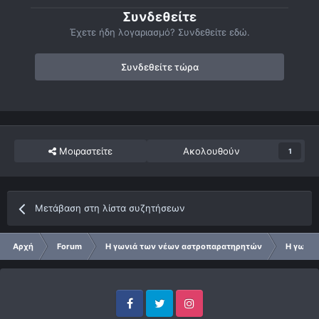
Συνδεθείτε
Έχετε ήδη λογαριασμό? Συνδεθείτε εδώ.
Συνδεθείτε τώρα
Μοιραστείτε
Ακολουθούν
1
Μετάβαση στη λίστα συζητήσεων
Αρχή
Forum
Η γωνιά των νέων αστροπαρατηρητών
Η γωνιά
Facebook
Twitter
Instagram