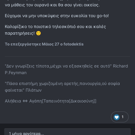
να μάθεις τον ουρανό και θα σου γίνει οικείος.
Εύχομαι να μην υποκύψεις στην ευκολία του go-to!
Καλορίζικο το ποιοτικό τηλεσκόπιό σου και καλές
παρατηρήσεις!
🙂
Το επεξεργάστηκε
Μάιος 27
ο fotodektis
"Δεν γνωρίζεις τίποτα,μέχρι να εξασκηθείς σε αυτό" Richard
P.Feynman
"Πάσα επιστήμη χωριζομένη αρετής,πανουργία,ού σοφία
φαίνεται" Πλάτων
Αλήθεια <=> Αγάπη[Ταπεινότητα[Δικαιοσύνη]]
1
1 μήνα αργότερα...