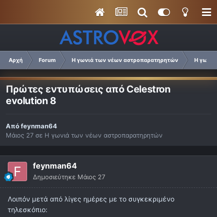
Αρχή
Forum
Η γωνιά των νέων αστροπαρατηρητών
Η γωνιά
Πρώτες εντυπώσεις από Celestron
evolution 8
Από
feynman64
Μάιος 27
σε
Η γωνιά των νέων αστροπαρατηρητών
feynman64
Δημοσιεύτηκε
Μάιος 27
Λοιπόν μετά από λίγες ημέρες με το συγκεκριμένο
τηλεσκόπιο: