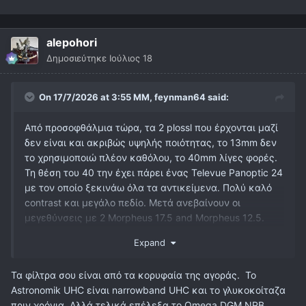
alepohori
Δημοσιεύτηκε
Ιούλιος 18
On 17/7/2026 at 3:55 ΜΜ,
feynman64
said:
Από προσοφθάλμια τώρα, τα 2 plossl που έρχονται μαζί
δεν είναι και ακριβώς υψηλής ποιότητας, το 13mm δεν
το χρησιμοποιώ πλέον καθόλου, το 40mm λίγες φορές.
Τη θέση του 40 την έχει πάρει ένας Televue Panoptic 24
με τον οποίο ξεκινάω όλα τα αντικείμενα. Πολύ καλό
contrast και μεγάλο πεδίο. Μετά ανεβαίνουν οι
μεγεθύνσεις με 2 Morpheus 17.5 and Morpheus 12.5.
Premium φακοί και ευχάριστοι στο μάτι. Ακολουθεί ενας
Expand
Pentax 10mm που δεν έχω χρησιμοποιήσει πολύ ακόμα,
περιμένω πλανήτες.
Τα φίλτρα σου είναι από τα κορυφαία της αγοράς. Το
Στις μεγαλύτερες μεγεθύνσεις έχω έναν Hyperion 8mm
Astronomik UHC είναι narrowband UHC και το γλυκοκοίταζα
και εναν Explore Scientific 6.7mm όταν οι συνθήκες το
πριν χρόνια. Αλλά τελικά επέλεξα το Omega DGM NPB