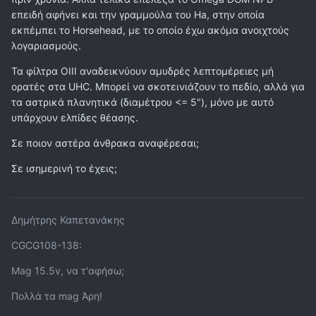
επιτρέπουν.
επειδή αφήνει και την γραμμούλα του Ha, στην οποία
εκπέμπει το Horsehead, με το οποίο έχω ακόμα ανοιχτούς
Από φίλτρα, Astronomik UHC-E, Astronomik UHC and
λογαριασμούς.
Omegon OIII pro για φωτορύπανση και νεφελωματα.
Τέλος εναν star spectrum analyser 100 για να παίξω
Τα φίλτρα OIII αναδεικνύουν αμυδρές λεπτομέρειες μή
λίγο με φάσματα όταν έρθει η ώρα. Προς το παρόν
ορατές στα UHC. Μπορεί να σκοτεινιάζουν το πεδίο, αλλά για
συγκρίνω το οπτικό φάσμα μεταξύ γνωστών αστεριών
τα αστρικά πλανητικά (διαμέτρου <= 5"), μόνο με αυτό
όπως του Vega vs ενός καταπληκτικού κρύου αστέρα
υπάρχουν ελπίδες θέασης.
άνθρακα που με έστειλε το τηλεσκόπιο ένα βραδυ.
Σε ποιον αστέρα άνθρακα αναφέρεσαι;
Τελείως διαφορετικό φάσμα.
Σε ισημερινή το έχεις;
Δημήτρης Καπετανάκης
CGCG108-138:
Mag 15.5v, να τ'αφήσω;
Πολλά τα mag Άρη!