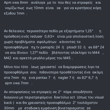
Apm xwa 9mm ανάλογα με το που θες να στραφείς και
νομίζω πως εως 10mm είναι οκ για να κρατήσεις κόρη
εξοδου 1mm .
Αν θελεισεις περισσότερο πεδίο με εξαρτήματα 1,25" η
πρόσθεση ενός reduser 0,63× είναι μια απολαυστική λύση
χωρίς προβλήματα σφαλμάτων κάνοντας τα
προσοφθάλμια πχ tv panoptic 24 ή plosdl 32 ή es 68° 24
να σου δίνουν 1,27° πεδίο βλέποντας ολόκληρο το Μ44 ,
Μ42 και αρκετά μεγάλο μέρος του Μ45 .
Μόνο που τότε ίσως χρειαστεί να διαμορφώσεις λιγο τα
προσοφθάλμια σου πιθανοτερα προσθέτοντας ένα ακόμη
στα 7mm πχ ενα pentax 7 ή nagler 7 ή es 82° 6,7 ή
apm xwa 7mm .
Αν αποφασίσεις να στραφείς σε 2" πάρε οπουδήποτε
διαγώνιο με περιστρεφόμενο δακτύλιο sct (όπως του visual
back ) και θα χρειαστείς προσοφθάλμιο 2" τουλάχιστον
30mm με σταδιακη εμφάνιση βινιεταρισματος σε