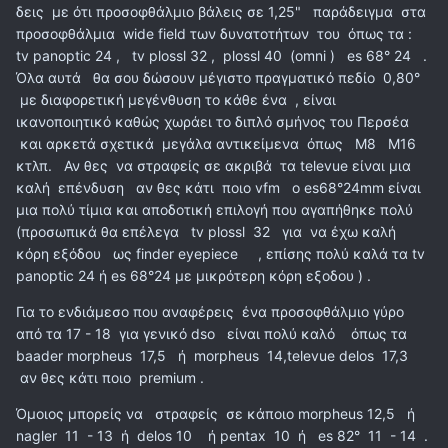
δεις με ότι προσοφθάλμιο βάλεις σε 1,25" παράδειγμα στα
προσοφθάλμια wide field των δυνατοτήτων του όπως τα
:
tv panoptic 24 , tv plossl 32 , plossl 40 (omni ) es 68° 24 .
Όλα αυτά θα σου δώσουν μέγιστο πραγματικό πεδίο 0,80°
με διαφορετική μεγένθυση το κάθε ένα , είναι
ικανοποιητικό καθώς χωράει το διπλό σμήνος του Περσέα
και αρκετά σχετικά μεγάλα αντικείμενα όπως Μ8 Μ16
κτλπ. Αν θες να στραφείς σε ακριβά τα televue είναι μια
καλή επένδυση αν θες κάτι ποιο vfm o es68°24mm είναι
μια πολύ τίμια και αποδοτική επιλογή που αγαπήθηκε πολύ
(προσωπικά θα επέλεγα tv plossl 32 για να έχω καλή
κόρη εξόδου ως finder eyepiece , επίσης πολύ καλά τα tv
panoptic 24 ή es 68°24 με μικρότερη κόρη εξοδου ) .
Για το ενδιάμεσο που αναφέρεις ένα προσοφθάλμιο γύρο
από τα 17 - 18 για γενικό dso είναι πολύ καλό όπως τα
baader morpheus 17,5 ή morpheus 14,televue delos 17,3
αν θες κάτι ποιο premium .
Όμοιος μπορείς να στραφείς σε κάποιο morpheus 12,5 ή
nagler 11 - 13 ή delos 10 ή pentax 10 ή es 82° 11 - 14 .