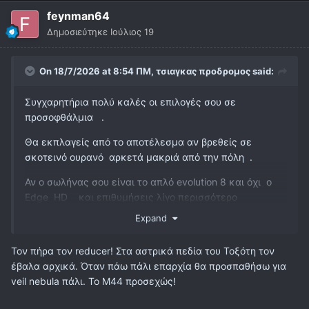
feynman64
Δημοσιεύτηκε
Ιούλιος 19
On 18/7/2026 at 8:54 ΠΜ,
τσιαγκας προδρομος
said:
Συγχαρητήρια πολύ καλές οι επιλογές σου σε
προσοφθάλμια .
Θα εκπλαγείς από το αποτέλεσμα αν βρεθείς σε
σκοτεινό ουρανό αρκετά μακριά από την πόλη .
Αν ο σωλήνας σου είναι το απλό evolution 8 και όχι ο
Edge HD και επιθυμήσεις λίγο περισσότερο
πραγματικό πεδίο με τα ίδια προσοφθάλμια σου 1,25"
Expand
και χωρίς προβλήματα βινιεταριατος ο reducer
celestron o,63x θα σε εκπλήξει ευχάριστα , με το
Τον πήρα τον reducer! Στα αστρικά πεδία του Τοξότη τον
panoptic 24 θα έχεις ολόκληρο το Μ 44 στο πεδίο σου
έβαλα αρχικά. Όταν πάω πάλι επαρχία θα προσπαθήσω για
.
veil nebula πάλι. Το Μ44 προσεχώς!