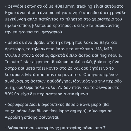
- φεγγάρι εκπληκτικό με 40&13mm, tracking είναι αυτόματο.
Έχω κάνει attach ένα mount για κινητό και ειδικά στη μεγάλη
μεγέθυνση απλά πατώντας τα πλήκτρα στο χειριστήριο του
τηλεσκοπίου, βλέπουμε κρατήρες, σκιές κτλ σαρώνοντας
την επιφάνεια του φεγγαριού.
- μέσα σε ένα βράδυ από τη στιγμή που λοκαρα Βέγα και
Αρκτούρο, το τηλεσκόπιο έκανε τα υπόλοιπα. Μ3, Μ13,
Μ6,7,80 στον Σκορπιό, αρκετά δίπλα άστρα και ring nebula.
To auto 2 star alignment δουλεύει πολύ καλά, βρίσκεις ένα
άστρο και μετά πάει κοντά στο 2ο και σου ζητάει να το
λοκαρεις. Μετά πάει παντού μόνο του. Ο συγκεκριμένος
συνδυασμός άστρων καθοδήγησς, ιδανικός για την περίοδο
αυτή, δούλεψε πολύ καλά. Αν δεν ήταν και το φεγγάρι στο
80% θα είχα δει περισσότερα αντικείμενα.
- δορυφόροι Δία, διαφορετικές θέσεις κάθε μέρα (θα
επιχειρήσω ένα δίωρο time lapse σήμερα), σύννεφα σε
Αφροδίτη επίσης φαίνονται.
- διάρκεια ενσωματωμένης μπαταρίας πάνω από 7