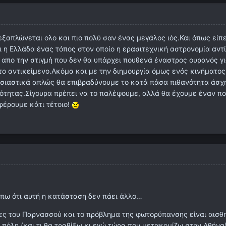
εξαπλώνεται ολο και πιο πολύ σαν ένας μεγάλος ιός.Και όπως είπε
ι η Ελλάδα ένας τόπος στον οποίο η ερασιτεχνική αστρονομία αντί
 απο την στιγμή που δεν θα υπάρχει πουθενά έναστρος ουρανός γ
ο αντικείμενο.Ακόμα και με την διημουργία όμως ενός κινήματος
υσιαστικά απλώς θα επιβραδύνουμε το κατά πάσα πιθανότητα άσχ
ότητας.Σίγουρα πρέπει να το παλέψουμε, αλλά θα έχουμε έναν π
φέρουμε κάτι τέτοιο!
 πω ότι αυτή η κατάσταση δεν πάει άλλο…
ες του Παρνασσού και το πρόβλημα της φωτορύπανσης είναι αισθ
 πόλη (και τι θα τραβίξω κι εγώ τώρα που μετακομίζω στην Αθήνα