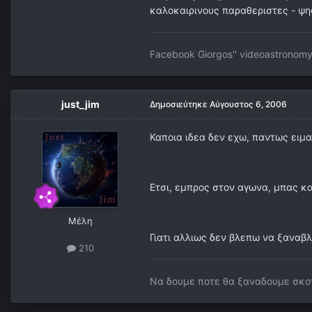
καλοκαιρινους παραθεριστες - ψη
Facebook Giorgos'' videoastronom
just_jim
Δημοσιεύτηκε
Αύγουστος 6, 2006
Καποια ιδεα δεν εχω, παντως ειμαι
Ετσι, εμπρος στον αγωνα, μπας κα
Μέλη
Γιατι αλλιως δεν βλεπω να ξαναβ
210
Να δουμε ποτε θα ξαναδουμε σκοτ