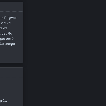
 ο Γιώργος,
 για να
ια να
, δεν θα
ημο αυτό
ολύ μακρύ
ητό…
)…