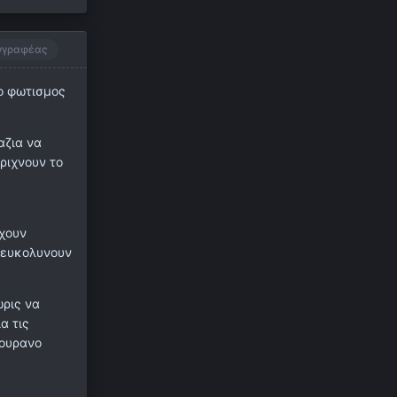
γγραφέας
 ο φωτισμος
αζια να
ριχνουν το
εχουν
ιευκολυνουν
ωρις να
α τις
 ουρανο