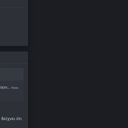
άζουν…
Έλεος
δείχνει ότι