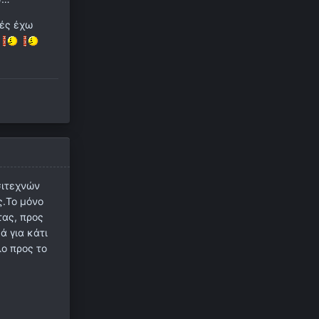
ρές έχω
σιτεχνών
ς.Το μόνο
τας, προς
ά για κάτι
λο προς το