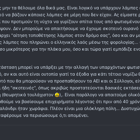
ς μην τα θέλουμε όλα δικά μας. Είναι λογικό να υπάρχουν λάμπες
γικό να βάζουν κάποιες λάμπες σε μέρη που δεν είχαν. Ας είμαστε 
ί που προτιμούν τη νύχτα να γυρίζουν σπίτια τους από φωτισμένο
έψουν. Δεν μπορούμε να απαιτήσουμε να έχουμε σκοτεινό ουρανό
άρχει "αίτηση τοποθέτησης λάμπας στον δρόμο σας", όσο και αν μ
ις λάμπες που πληρώνει ο ελληνικός λαός μέσω της φορολογίας...
σο μικρότερος για την πλάκα μου, όσο και τώρα γιατί εμπόδιζε εν
τάσταση μπορεί να υπάρξει με την αλλαγή των υπαρχόντων φωτισ
 αν και αυτό είναι ουτοπία γιατί τα έξοδα για κάτι τέτοιο νομίζω 
υτό που θα μπορούσαν να προσπαθήσουν τα ΑΕΙ και οι Σύλλογοι, εί
ι ήδη "σκοτεινές", όπως ακριβώς προστατεύονται δασικές εκτάσει
ση (θεωρητικά τουλάχιστον
),. Είναι παράλογο να απαιτούμε ολικ
αθούμε να βασίσουμε επιχειρήματα λέγοντας ότι πριν από 40 χρόν
χαλάνδρι ήταν χωράφια. Πλέον είναι μια ολόκληρη πόλη... Δυστυχώ
ταφέρουμε να περισώσουμε ό,τι απομένει.