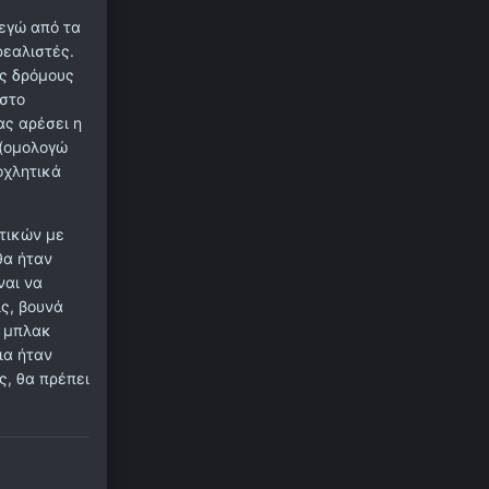
 εγώ από τα
ρεαλιστές.
υς δρόμους
 στο
ας αρέσει η
 (ομολογώ
οχλητικά
τικών με
θα ήταν
ναι να
ς, βουνά
ό μπλακ
ια ήταν
ς, θα πρέπει