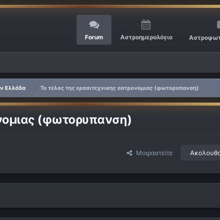
Forum
Αστροημερολόγιο
Αστροφωτ
ην Ελλάδα
Το τελος της ερασιτεχνικης αστρονομιας (φωτορυπανση)
ονομιας (φωτορυπανση)
Μοιραστείτε
Ακολουθ