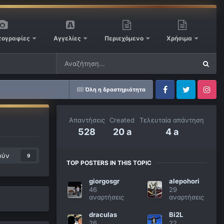
ογραφίες
Αγγελίες
Περιεχόμενο
Χρήσιμα
Όλη η δραστηριότητα
Facebook
Twitter
Instagram
Απαντήσεις
Created
Τελευταία απάντηση
528
20 a
4 a
ούν
9
TOP POSTERS IN THIS TOPIC
giorgosgr
alepohori
46
29
αναρτήσεις
αναρτήσεις
draculas
Bi2L
26
22