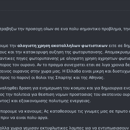
α τραβηξω την προσοχη ολων σε ενα πολυ σημαντικο προβλημα, την
ουμε την
αλογιστη χρηση ακαταλληλων φωτιστικων
ειτε σε δη
ωρους και την κατακορυφη αυξηση της φωτορυπανσης. Απομακρυσ
μαντικες πηγες φωτορυπανσης με αλογιστη χρηση αχρηστων φωτι
πορος τον ουρανο. Αν το πραγμα συνεχιστει ετσι σε λιγα χρονια δ
εινος ουρανος στην χωρα μας. Η Ελλαδα ειναι μικρη και δυστυχω
ρος το παρον) οι θολοι της Σπαρτης και της Αθηνας.
ναληφθει δραση για ενημερωση του κοσμου και για δημιουργια εν
ρος την πολιτεια για θεσπιση νομων προστασιας του σκοτεινου ου
τος) και εξοικονομισης πολυτιμης ενεργειας.
ι μπορουμε να κανουμε; Ας καταθεσουμε τις γνωμες μας σε πρωτο 
ριν να ειναι πολυ αργα.
λλα χωρια γεμισαν εκτυφλωτικες λαμπες για να εντυπωσιασουν ( 