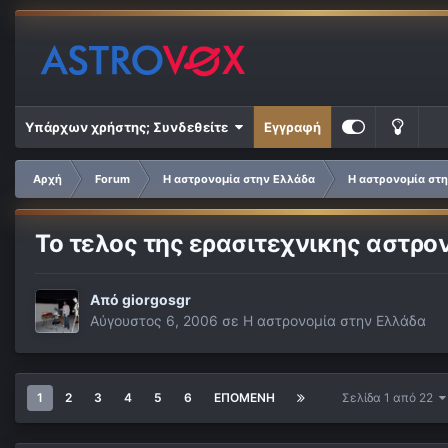
Υπάρχων χρήστης; Συνδεθείτε
Εγγραφή
Αρχή
Forum
Η αστρονομία στην Ελλάδα
Η αστρονομία στ
Το τελος της ερασιτεχνικης αστρ
Από
giorgosgr
Αύγουστος 6, 2006
σε
Η αστρονομία στην Ελλάδα
1
2
3
4
5
6
ΕΠΌΜΕΝΗ
Σελίδα 1 από 22