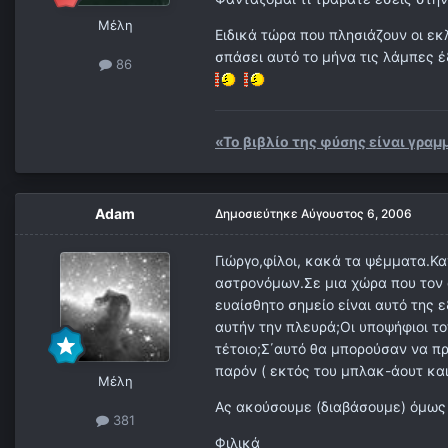
Μέλη
Ειδικά τώρα που πλησιάζουν οι ε
σπάσει αυτό το μήνα τις λάμπες έ
86
«Το βιβλίο της φύσης είναι γρ
Adam
Δημοσιεύτηκε
Αύγουστος 6, 2006
Γιώργο,φίλοι, κακά τα ψέμματα.Κα
αστρονόμων.Σε μια χώρα που τον 
ευαίσθητο σημείο είναι αυτό της
αυτήν την πλευρά;Οι υποψήφιοι τ
τέτοιο;Σ΄αυτό θα μπορούσαν να πρ
παρόν ( εκτός του μπλακ-άουτ και
Μέλη
Ας ακούσουμε (διαβάσουμε) όμως
381
Φιλικά