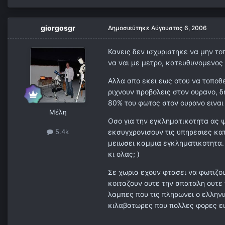
giorgosgr
Δημοσιεύτηκε
Αύγουστος 6, 2006
Κανεις δεν ισχυριστηκε να μην τ
να ναι με μετρο, κατευθυνομενος 
Αλλα απο εκει εως οτου να τοποθ
ριχνουν προβολεις στον ουρανο, 
80% του φωτος στον ουρανο ειναι
Μέλη
Οσο για την εγκληματικοτητα ας ψ
εκσυγχρονισουν τις υπηρεσιες κατ
5.4k
μειωσει καμμια εγκληματικοτητα.
κι ολας; )
Σε χωρια εχουν φτασει να φωτιζουν
κοιταζουν ουτε την σπαταλη ουτε 
λαμπες που τις πληρωνει ο ελληνι
κιλαβατωρες που πολλες φορες εισ