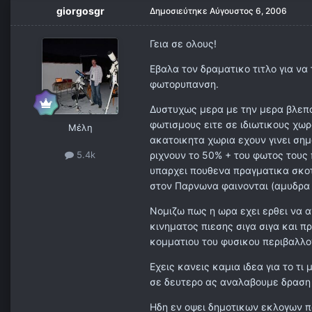
giorgosgr
Δημοσιεύτηκε
Αύγουστος 6, 2006
Γεια σε ολους!
Εβαλα τον δραματικο τιτλο για ν
φωτορυπανση.
Δυστυχως μερα με την μερα βλεπ
φωτισμους ειτε σε ιδιωτικους χ
Μέλη
ακατοικητα χωρια εχουν γινει ση
ριχνουν το 50% + του φωτος τους 
5.4k
υπαρχει πουθενα πραγματικα σκοτ
στον Παρνωνα φαινονται (αμυδρα π
Νομιζω πως η ωρα εχει ερθει να α
κινηματος πιεσης σιγα σιγα και π
κομματιου του φυσικου περιβαλλον
Εχεις κανεις καμια ιδεα για το τ
σε δευτερο ας αναλαβουμε δραση π
Ηδη εν οψει δημοτικων εκλογων πο