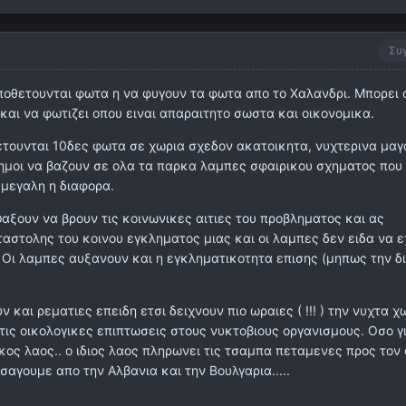
Συ
οποθετουνται φωτα η να φυγουν τα φωτα απο το Χαλανδρι. Μπορει
και να φωτιζει οπου ειναι απαραιτητο σωστα και οικονομικα.
ετουνται 10δες φωτα σε χωρια σχεδον ακατοικητα, νυχτερινα μαγ
δημοι να βαζουν σε ολα τα παρκα λαμπες σφαιρικου σχηματος που 
 μεγαλη η διαφορα.
αξουν να βρουν τις κοινωνικες αιτιες του προβληματος και ας
αστολης του κοινου εγκληματος μιας και οι λαμπες δεν ειδα να 
 Οι λαμπες αυξανουν και η εγκληματικοτητα επισης (μηπως την δ
 και ρεματιες επειδη ετσι δειχνουν πιο ωραιες ( !!! ) την νυχτα χ
τις οικολογικες επιπτωσεις στους νυκτοβιους οργανισμους. Οσο γι
κος λαος.. ο ιδιος λαος πληρωνει τις τσαμπα πεταμενες προς τον
αγουμε απο την Αλβανια και την Βουλγαρια.....