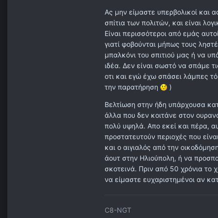
Ας μην είμαστε υπερβολικοί και α
σπίτια των πολιτών, και είναι λο
Είναι περισσότεροι από εμάς αυτο
γιατί φοβούνται μήπως τους ληστ
μπαλκόνι του σπιτιού μας ή να υπ
ιδέα. Δεν είναι σωστό να σπάμε τ
οτι και εγώ έχω σπάσει λάμπες τό
την παρατήρηση
)
Βελτίωση στην ήδη υπάρχουσα κα
άλλα που δεν κοιτάνε στον ουρανό,
πολύ υψηλά. Απο εκεί και πέρα, α
προστατευτούν περιοχές που είνα
και ο αιγιαλός από την οικοδόμη
άουτ στην Ηλιούπολη, ή να προσπ
σκοτεινά. Πριν από 50 χρόνια το 
να είμαστε ευχαριστημένοι αν κα
C8-NGT