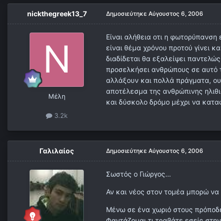
nickthegreek13_7
Δημοσιεύτηκε
Αύγουστος 6, 2006
Είναι αλήθεια οτι η φωτορύπανση 
είναι θέμα χρόνου προτού γίνει κα
διαδίδεται θα εξαλείψει παντελώς
προσελκήσει ανθρώπους σε αυτό τ
αλλάξουν και πολλά πράγματα, ο
αποτέλεσμα της ανθρώπινης ηλιθι
Μέλη
και δύσκολο δρόμο μέχρι να κατα
3.2k
Γαλιλαίος
Δημοσιεύτηκε
Αύγουστος 6, 2006
Σωστός ο Γιώργος…
Αν και νέος στον τομέα μπορώ να
Μένω σε ένα χωριό στους πρόποδ
Φαντάζομαι τι τραβάτε εσείς στην