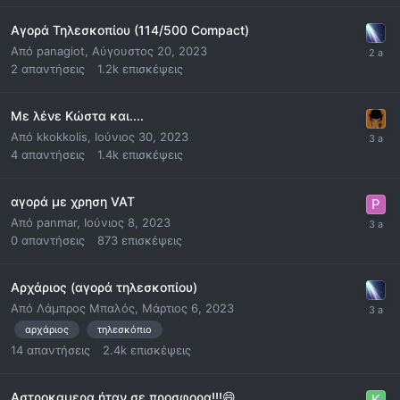
Αγορά Τηλεσκοπίου (114/500 Compact)
Από
panagiot
,
Αύγουστος 20, 2023
2
απαντήσεις
1.2k
επισκέψεις
Με λένε Κώστα και....
Από
kkokkolis
,
Ιούνιος 30, 2023
4
απαντήσεις
1.4k
επισκέψεις
αγορά με χρηση VAT
Από
panmar
,
Ιούνιος 8, 2023
0
απαντήσεις
873
επισκέψεις
Αρχάριος (αγορά τηλεσκοπίου)
Από
Λάμπρος Μπαλός
,
Μάρτιος 6, 2023
αρχάριος
τηλεσκόπιο
14
απαντήσεις
2.4k
επισκέψεις
Αστροκαμερα ήταν σε προσφορα!!!😄