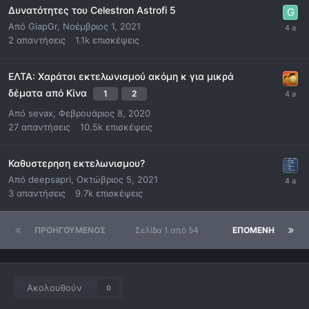
Δυνατότητες του Celestron Astrofi 5
Από
GiapGr
,
Νοέμβριος 1, 2021
2
απαντήσεις
1.1k
επισκέψεις
ΕΛΤΑ: Χαράτσι εκτελωνισμού ακόμη κ για μικρά
δέματα από Κίνα
1
2
Από
sevax
,
Φεβρουάριος 8, 2020
27
απαντήσεις
10.5k
επισκέψεις
Καθυστερηση εκτελωνισμου?
Από
deepsapri
,
Οκτώβριος 5, 2021
3
απαντήσεις
9.7k
επισκέψεις
ΠΡΟΗΓΟΎΜΕΝΟΣ
Σελίδα 1 από 54
ΕΠΌΜΕΝΗ
Ακολουθούν
0