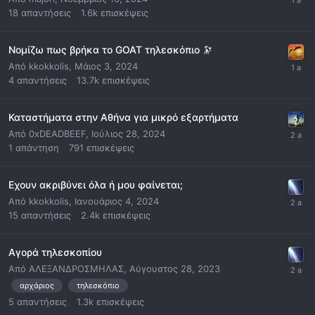
18
απαντήσεις
1.6k
επισκέψεις
Νομίζω πως βρήκα το GOAT τηλεσκόπιο 🔭
Από
kkokkolis
,
Μάιος 3, 2024
4
απαντήσεις
13.7k
επισκέψεις
Καταστήματα στην Αθήνα για μικρό εξαρτήματα
Από
0xDEADBEEF
,
Ιούλιος 28, 2024
1
απάντηση
791
επισκέψεις
Εχουν ακριβύνει όλα ή μου φαίνεται;
Από
kkokkolis
,
Ιανουάριος 4, 2024
15
απαντήσεις
2.4k
επισκέψεις
Αγορά τηλεσκοπίου
Από
ΑΛΕΞΑΝΔΡΟΣΜΗΛΑΣ
,
Αύγουστος 28, 2023
αρχάριος
τηλεσκόπιο
5
απαντήσεις
1.3k
επισκέψεις