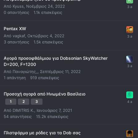
Από
Kyuss
,
Νοέμβριος 24, 2022
0
απαντήσεις
1.1k
επισκέψεις
Pentax XW
Από
vagkaf
,
Οκτώβριος 4, 2022
3
απαντήσεις
1.5k
επισκέψεις
Αγορά προσοφθάλμιου για Dobsonian SkyWatcher
D=200, F=1200
Από
Παναγιώτης_
,
Σεπτέμβριος 11, 2022
1
απάντηση
919
επισκέψεις
Προσοχή αγορά από Ηνωμένο Βασίλειο
1
2
3
Από
DIMITRIS K.
,
Ιανουάριος 7, 2021
54
απαντήσεις
15.2k
επισκέψεις
Πλατφόρμα με ρόδες για τα Dob σας