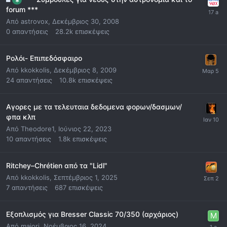
forum ***
Από
astrovox
,
Δεκέμβριος 30, 2008
0
απαντήσεις
28.2k
επισκέψεις
Ρολόι- Επιπεδόσφαιρο
Από
kkokkolis
,
Δεκέμβριος 8, 2009
24
απαντήσεις
10.8k
επισκέψεις
Αγορες με τα τελευταια δεδομενα φορων/δασμων/
φπα κλπ
Από
Theodore1
,
Ιούνιος 22, 2023
10
απαντήσεις
1.8k
επισκέψεις
Ritchey–Chrétien από τα "Lidl"
Από
kkokkolis
,
Σεπτέμβριος 1, 2025
7
απαντήσεις
687
επισκέψεις
Εξοπλισμός για Bresser Classic 70/350 (αρχάριος)
Από
majori
,
Νοέμβριος 16, 2024