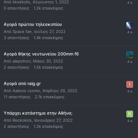
Από
kkokkolis
,
Αύγουστος 1, 2022
0
απαντήσεις
1.2k
επισκέψεις
Αγορά πρώτου τηλεσκοπίου
Από
Space fan
,
Ιούλιος 27, 2022
3
απαντήσεις
1.4k
επισκέψεις
Αγορά θήκης νευτωνείου 200mm f6
Από
alepohori
,
Μάιος 30, 2022
2
απαντήσεις
1.5k
επισκέψεις
Αγορά από raig.gr
Από
Αalexis cosmo
,
Απρίλιος 29, 2022
11
απαντήσεις
2.1k
επισκέψεις
Υπάρχει κατάστημα στην Αθήνα;
Από
Reckokick
,
Ιανουάριος 27, 2022
2
απαντήσεις
1.2k
επισκέψεις