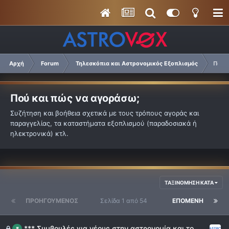
Αρχή
Forum
Τηλεσκόπια και Αστρονομικός Εξοπλισμός
Πού 
Πού και πώς να αγοράσω;
Συζήτηση και βοήθεια σχετικά με τους τρόπους αγοράς και
παραγγελίας, τα καταστήματα εξοπλισμού (παραδοσιακά ή
ηλεκτρονικά) κτλ.
ΤΑΞΙΝΌΜΗΣΗ ΚΑΤΆ
ΠΡΟΗΓΟΎΜΕΝΟΣ
Σελίδα 1 από 54
ΕΠΌΜΕΝΗ
*** Συμβουλές για νέους στην αστρονομία και το