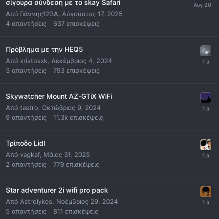
σίγουρα σύνδεση με το skay Safari
Από
Γιάννης123A
,
Αύγουστος 17, 2025
4
απαντήσεις
637
επισκέψεις
Πρόβλημα με την HEQ5
Από
xristosxk
,
Δεκέμβριος 4, 2024
3
απαντήσεις
793
επισκέψεις
Skywatcher Mount AZ-GTiX WiFi
Από
tastro
,
Οκτώβριος 9, 2024
9
απαντήσεις
11.3k
επισκέψεις
Τρίποδο Lidl
Από
vagkaf
,
Μάιος 31, 2025
2
απαντήσεις
779
επισκέψεις
Star adventurer 2i wifi pro pack
Από
Astrolykos
,
Νοέμβριος 29, 2024
5
απαντήσεις
811
επισκέψεις