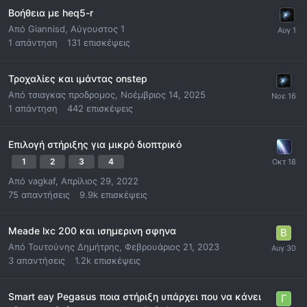
Βοήθεια με heq5-r
Από
Giannisd
,
Αύγουστος 1
1
απάντηση
131
επισκέψεις
Τροχαλίες και ιμάντας onstep
Από
τσιαγκας προδρομος
,
Νοέμβριος 14, 2025
1
απάντηση
442
επισκέψεις
Επιλογή στήριξης για μικρό διοπτρικό
1
2
3
4
Από
vagkaf
,
Απρίλιος 29, 2022
75
απαντήσεις
9.9k
επισκέψεις
Meade lxc 200 και ισημερινη σφηνα
Από
Τουτούνης Δημήτρης
,
Φεβρουάριος 21, 2023
3
απαντήσεις
1.2k
επισκέψεις
Smart eay Pegasus ποια στήριξη υπάρχει που να κάνει