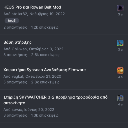
HEQ5 Pro και Rowan Belt Mod
Από
stellar82
,
Νοέμβριος 19, 2022
heq5
2
απαντήσεις
1.2k
επισκέψεις
Βάση στήριξης
Από
Obi-wan
,
Οκτώβριος 3, 2022
8
απαντήσεις
2.6k
επισκέψεις
Χειριστήριο Synscan Αναβάθμιση Firmware
Από
vagkaf
,
Οκτώβριος 21, 2020
5
απαντήσεις
2.8k
επισκέψεις
Στήριξη SKYWATCHER 3-2 πρόβλημα τροφοδοσία από
αυτοκίνητο
Από
sevax
,
Ιούνιος 20, 2022
3
απαντήσεις
1.3k
επισκέψεις