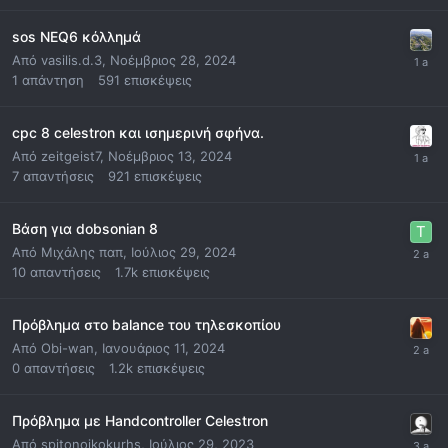
sos NEQ6 κόλλημά
Από
vasilis.d.3
,
Νοέμβριος 28, 2024
1
απάντηση
591
επισκέψεις
cpc 8 celestron και ισημερινή σφήνα.
Από
zeitgeist7
,
Νοέμβριος 13, 2024
7
απαντήσεις
921
επισκέψεις
Βάση για dobsonian 8
Από
Μιχάλης παπ
,
Ιούλιος 29, 2024
10
απαντήσεις
1.7k
επισκέψεις
Πρόβλημα στο balance του τηλεσκοπίου
Από
Obi-wan
,
Ιανουάριος 11, 2024
0
απαντήσεις
1.2k
επισκέψεις
Πρόβλημα με Handcontroller Celestron
Από
spitonoikokurhs
,
Ιούλιος 29, 2023