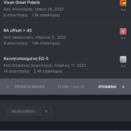
Vixen Great Polaris
Από
Antonispds
,
Μάιος 29, 2022
8
απαντήσεις
1.9k
επισκέψεις
RA offset > 45
Από
vasbouxaro
,
Απρίλιος 5, 2022
9
απαντήσεις
1.8k
επισκέψεις
Ακινητοποιημένη EQ-5
Από
Στέφανος Σοφολόγης
,
Απρίλιος 11, 2022
14
απαντήσεις
2.4k
επισκέψεις
ΠΡΟΗΓΟΎΜΕΝΟΣ
Σελίδα 1 από 22
ΕΠΌΜΕΝΗ
Ακολουθούν
0