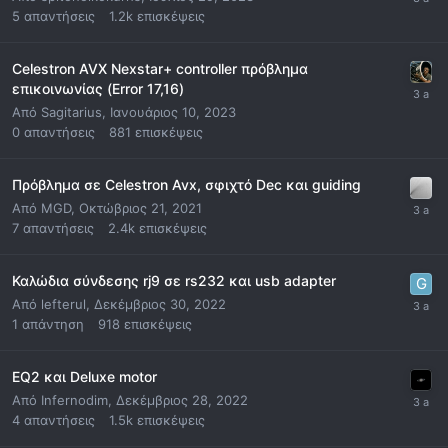
5
απαντήσεις
1.2k
επισκέψεις
Celestron AVX Nexstar+ controller πρόβλημα
επικοινωνίας (Error 17,16)
Από
Sagitarius
,
Ιανουάριος 10, 2023
0
απαντήσεις
881
επισκέψεις
Πρόβλημα σε Celestron Avx, σφιχτό Dec και guiding
Από
MGD
,
Οκτώβριος 21, 2021
7
απαντήσεις
2.4k
επισκέψεις
Καλώδια σύνδεσης rj9 σε rs232 και usb adapter
Από
lefterul
,
Δεκέμβριος 30, 2022
1
απάντηση
918
επισκέψεις
EQ2 και Deluxe motor
Από
Infernodim
,
Δεκέμβριος 28, 2022
4
απαντήσεις
1.5k
επισκέψεις